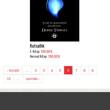
Kutsallık
E-Kitap:
140,00 ₺
Normal Kitap:
200,00 ₺
‹ önceki
…
2
3
4
5
6
7
8
9
10
…
sonraki ›