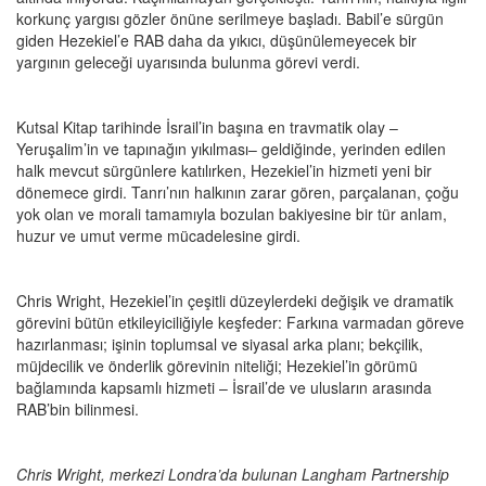
korkunç yargısı gözler önüne serilmeye başladı. Babil’e sürgün
giden Hezekiel’e RAB daha da yıkıcı, düşünülemeyecek bir
yargının geleceği uyarısında bulunma görevi verdi.
Kutsal Kitap tarihinde İsrail’in başına en travmatik olay –
Yeruşalim’in ve tapınağın yıkılması– geldiğinde, yerinden edilen
halk mevcut sürgünlere katılırken, Hezekiel’in hizmeti yeni bir
dönemece girdi. Tanrı’nın halkının zarar gören, parçalanan, çoğu
yok olan ve morali tamamıyla bozulan bakiyesine bir tür anlam,
huzur ve umut verme mücadelesine girdi.
Chris Wright, Hezekiel’in çeşitli düzeylerdeki değişik ve dramatik
görevini bütün etkileyiciliğiyle keşfeder: Farkına varmadan göreve
hazırlanması; işinin toplumsal ve siyasal arka planı; bekçilik,
müjdecilik ve önderlik görevinin niteliği; Hezekiel’in görümü
bağlamında kapsamlı hizmeti – İsrail’de ve ulusların arasında
RAB’bin bilinmesi.
Chris Wright, merkezi Londra’da bulunan Langham Partnership