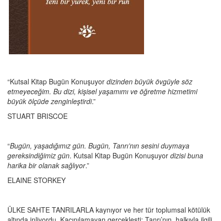
“Kutsal Kitap Bugün Konuşuyor
dizinden büyük övgüyle söz
etmeyeceğim. Bu dizi, kişisel yaşamımı ve öğretme hizmetimi
büyük ölçüde zenginleştirdi
.”
STUART BRISCOE
“
Bugün, yaşadığımız
gün. Bugün, Tanrı’nın sesini duymaya
gereksindiğimiz gün
. Kutsal Kitap Bugün Konuşuyor
dizisi buna
harika bir olanak sağlıyor
.”
ELAINE STORKEY
ÜLKE SAHTE TANRILARLA kaynıyor ve her tür toplumsal kötülük
altında inliyordu. Kaçınılamayan gerçekleşti: Tanrı’nın, halkıyla ilgili