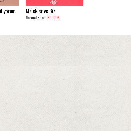
iliyorum!
Melekler ve Biz
Normal Kitap:
50,00 ₺