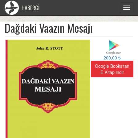
HABERCİ
Toggle
navigat
Dağdaki Vaazın Mesajı
200,00 ₺
Google Books'tan
E-Kitap indir